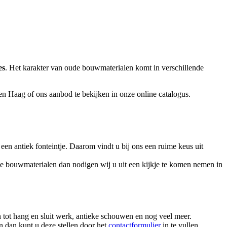
es
. Het karakter van oude bouwmaterialen komt in verschillende
en Haag of ons aanbod te bekijken in onze online catalogus.
en antiek fonteintje. Daarom vindt u bij ons een ruime keus uit
ude bouwmaterialen dan nodigen wij u uit een kijkje te komen nemen in
n tot hang en sluit werk, antieke schouwen en nog veel meer.
 dan kunt u deze stellen door het
contactformulier
in te vullen.