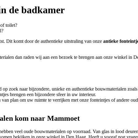
 in de badkamer
f toilet?
l?
st. Dit komt door de authentieke uitstraling van onze
antieke fonteintj
terialen dan raden wij aan een bezoek te brengen aan onze winkel in D
 op zoek naar bijzondere, unieke en authentieke bouwmaterialen zoals e
ntjes brengen een bijzondere sfeer in uw interieur.
u van plan om uw ruimte te verrijken met onze fonteintjes of andere o
rialen kom naar Mammoet
ij hebben veel oude bouwmaterialen op voorraad. Van glas in lood deure
 komen bekijken in onze winkel in Den Haag. Heeft u vooraf nog vragen