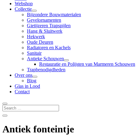
Webshop
Collectie
Bijzondere Bouwmaterialen
Gevelornamenten
Gietijzeren Trapspijlen
Hang & Sluitwerk
Hekwerk
Oude Deuren
Radiatoren en Kachels
Sanitair
Antieke Schouwen
Restauratie en Polijsten van Marmeren Schouwen
Trapbenodigdheden
Over ons
Blog
Glas in Lood
Contact
Antiek fonteintje