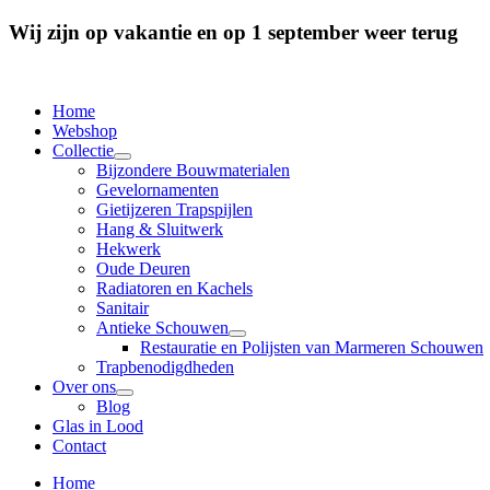
Wij zijn op vakantie en op 1 september weer terug
Home
Webshop
Collectie
Bijzondere Bouwmaterialen
Gevelornamenten
Gietijzeren Trapspijlen
Hang & Sluitwerk
Hekwerk
Oude Deuren
Radiatoren en Kachels
Sanitair
Antieke Schouwen
Restauratie en Polijsten van Marmeren Schouwen
Trapbenodigdheden
Over ons
Blog
Glas in Lood
Contact
Home