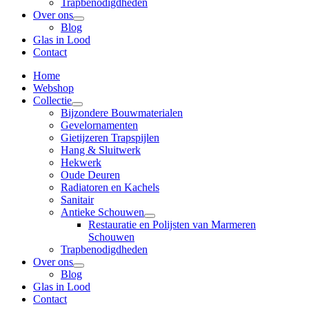
Trapbenodigdheden
Over ons
Blog
Glas in Lood
Contact
Home
Webshop
Collectie
Bijzondere Bouwmaterialen
Gevelornamenten
Gietijzeren Trapspijlen
Hang & Sluitwerk
Hekwerk
Oude Deuren
Radiatoren en Kachels
Sanitair
Antieke Schouwen
Restauratie en Polijsten van Marmeren
Schouwen
Trapbenodigdheden
Over ons
Blog
Glas in Lood
Contact