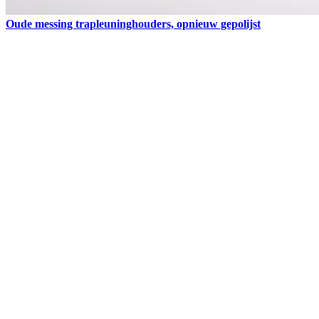
Oude messing trapleuninghouders, opnieuw gepolijst