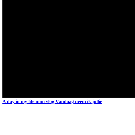
A day in my life mini vlog Vandaag neem ik jullie