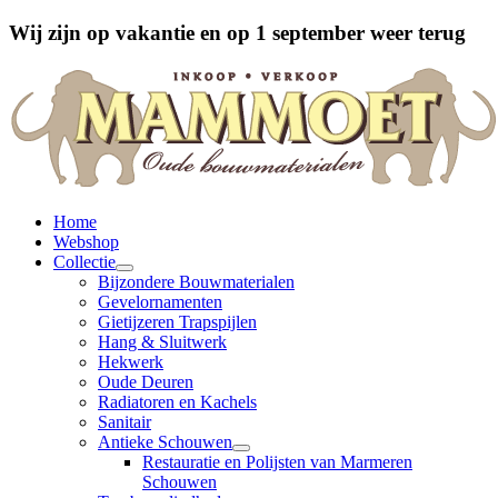
Wij zijn op vakantie en op 1 september weer terug
Home
Webshop
Collectie
Bijzondere Bouwmaterialen
Gevelornamenten
Gietijzeren Trapspijlen
Hang & Sluitwerk
Hekwerk
Oude Deuren
Radiatoren en Kachels
Sanitair
Antieke Schouwen
Restauratie en Polijsten van Marmeren
Schouwen