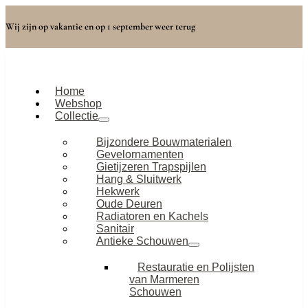
Wij zijn op vakantie en op 1 september weer terug
Home
Webshop
Collectie
Bijzondere Bouwmaterialen
Gevelornamenten
Gietijzeren Trapspijlen
Hang & Sluitwerk
Hekwerk
Oude Deuren
Radiatoren en Kachels
Sanitair
Antieke Schouwen
Restauratie en Polijsten
van Marmeren
Schouwen