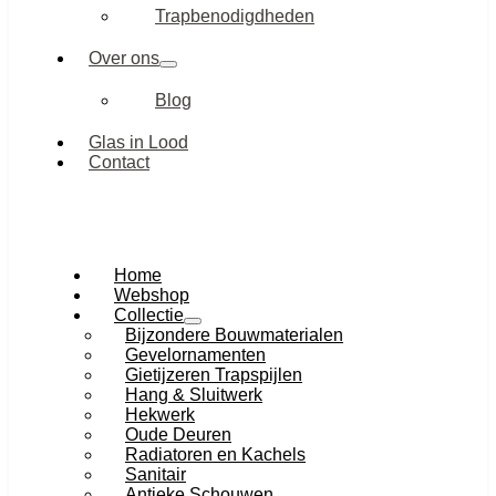
Trapbenodigdheden
Over ons
Blog
Glas in Lood
Contact
Home
Webshop
Collectie
Bijzondere Bouwmaterialen
Gevelornamenten
Gietijzeren Trapspijlen
Hang & Sluitwerk
Hekwerk
Oude Deuren
Radiatoren en Kachels
Sanitair
Antieke Schouwen