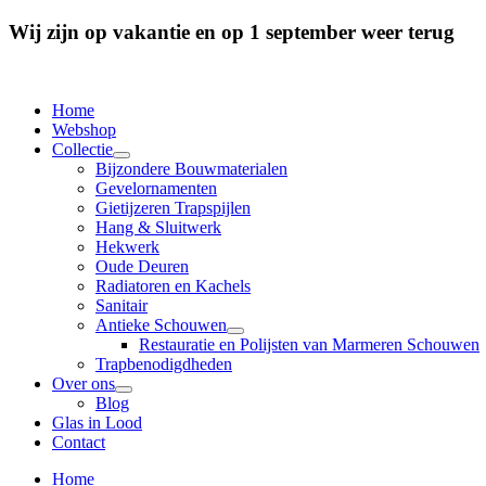
Wij zijn op vakantie en op 1 september weer terug
Home
Webshop
Collectie
Bijzondere Bouwmaterialen
Gevelornamenten
Gietijzeren Trapspijlen
Hang & Sluitwerk
Hekwerk
Oude Deuren
Radiatoren en Kachels
Sanitair
Antieke Schouwen
Restauratie en Polijsten van Marmeren Schouwen
Trapbenodigdheden
Over ons
Blog
Glas in Lood
Contact
Home