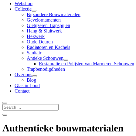
Webshop
Collectie
Bijzondere Bouwmaterialen
Gevelornamenten
Gietijzeren Trapspijlen
Hang & Sluitwerk
Hekwerk
Oude Deuren
Radiatoren en Kachels
Sanitair
Antieke Schouwen
Restauratie en Polijsten van Marmeren Schouwen
Trapbenodigdheden
Over ons
Blog
Glas in Lood
Contact
Authentieke bouwmaterialen