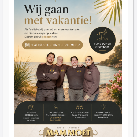
Zaterdag: 09:30 – 16:30
Dinsdag t/m donderdag op afspraak
Klantenservice
Blog
Reviews
Contact
Inkoop
Over ons
FAQ