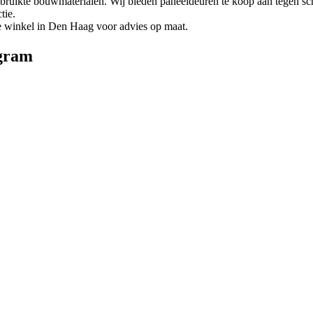
uikte bouwmaterialen. Wij bieden paneeldeuren te koop aan tegen scher
tie.
e winkel in Den Haag voor advies op maat.
gram