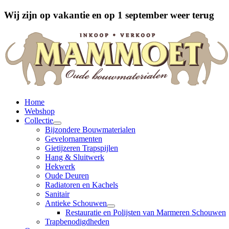
Wij zijn op vakantie en op 1 september weer terug
Home
Webshop
Collectie
Bijzondere Bouwmaterialen
Gevelornamenten
Gietijzeren Trapspijlen
Hang & Sluitwerk
Hekwerk
Oude Deuren
Radiatoren en Kachels
Sanitair
Antieke Schouwen
Restauratie en Polijsten van Marmeren Schouwen
Trapbenodigdheden