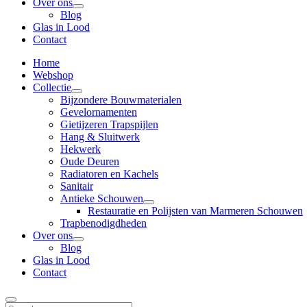
Over ons
Blog
Glas in Lood
Contact
Home
Webshop
Collectie
Bijzondere Bouwmaterialen
Gevelornamenten
Gietijzeren Trapspijlen
Hang & Sluitwerk
Hekwerk
Oude Deuren
Radiatoren en Kachels
Sanitair
Antieke Schouwen
Restauratie en Polijsten van Marmeren Schouwen
Trapbenodigdheden
Over ons
Blog
Glas in Lood
Contact