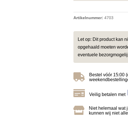
Artikelnummer:
4703
Let op: Dit product kan 
opgehaald moeten worden
eventuele bezorgmogeli

Bestel vóór 15:00 (
weekendbestelling

Veilig betalen met

Niet helemaal wat 
kunnen wij niet all