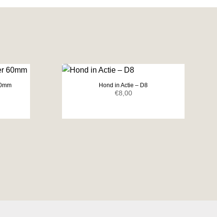
 60mm
Hond in Actie – D8
elijke
ige
€
8,00
0.