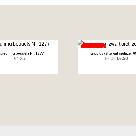
apleuning beugels Nr. 1277
Knop ovaal zwart gietijzer
Oorspronk
Huid
€
4,25
€
7,00
€
6,50
prijs
prijs
was:
is:
€7,00.
€6,5