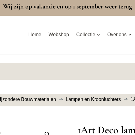
Wij zijn op vakantie en op 1 september weer terug
Home
Webshop
Collectie
Over ons
ijzondere Bouwmaterialen
Lampen en Kroonluchters
1
$
$
1Art Deco lam