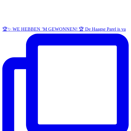
🏆✨ WE HEBBEN ’M GEWONNEN! 🏆 De Haagse Parel is va