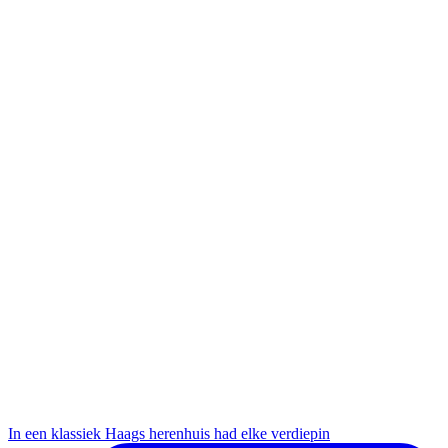
In een klassiek Haags herenhuis had elke verdiepin