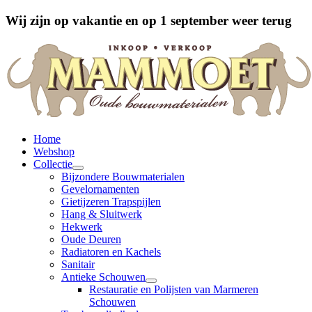
Wij zijn op vakantie en op 1 september weer terug
Home
Webshop
Collectie
Bijzondere Bouwmaterialen
Gevelornamenten
Gietijzeren Trapspijlen
Hang & Sluitwerk
Hekwerk
Oude Deuren
Radiatoren en Kachels
Sanitair
Antieke Schouwen
Restauratie en Polijsten van Marmeren
Schouwen