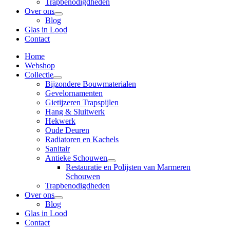
Trapbenodigdheden
Over ons
Blog
Glas in Lood
Contact
Home
Webshop
Collectie
Bijzondere Bouwmaterialen
Gevelornamenten
Gietijzeren Trapspijlen
Hang & Sluitwerk
Hekwerk
Oude Deuren
Radiatoren en Kachels
Sanitair
Antieke Schouwen
Restauratie en Polijsten van Marmeren
Schouwen
Trapbenodigdheden
Over ons
Blog
Glas in Lood
Contact