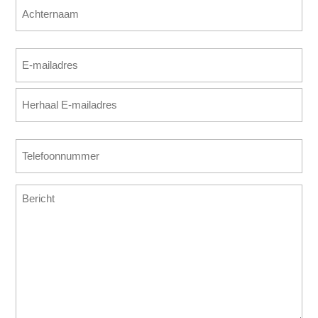
Voornaam
Achternaam
E-
mailadres
E-
(Vereist)
mailadres
invoeren
E-
Telefoonnummer
mailadres
(Vereist)
bevestigen
Bericht