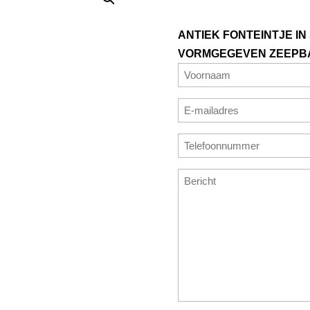
ANTIEK FONTEINTJE IN
VORMGEGEVEN ZEEPB
Naam
(Vereist)
Voornaam
E-
mailadres
E-
Telefoonnummer
(Vereist)
mailadres
(Vereist)
invoeren
Bericht