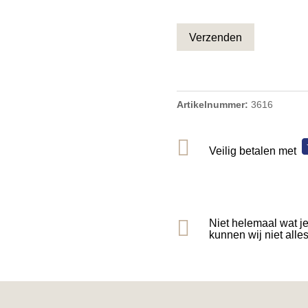
CAPTCHA
Artikelnummer:
3616

Veilig betalen met

Niet helemaal wat j
kunnen wij niet alle