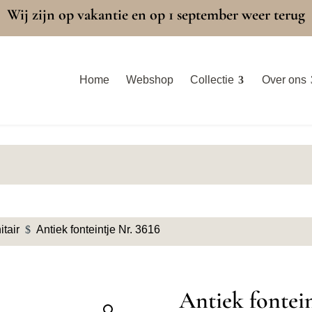
Wij zijn op vakantie en op 1 september weer terug
Home
Webshop
Collectie
Over ons
itair
$
Antiek fonteintje Nr. 3616
Antiek fontein