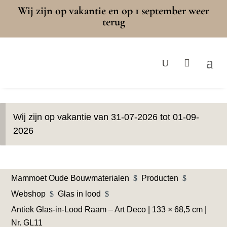
Wij zijn op vakantie en op 1 september weer
terug
Wij zijn op vakantie van 31-07-2026 tot 01-09-
2026
Mammoet Oude Bouwmaterialen
$
Producten
$
Webshop
$
Glas in lood
$
Antiek Glas-in-Lood Raam – Art Deco | 133 × 68,5 cm |
Nr. GL11