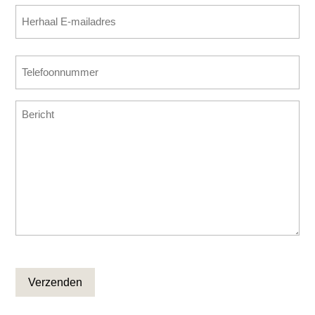
E-
(Vereist)
mailadres
invoeren
E-
Telefoonnummer
mailadres
(Vereist)
bevestigen
Bericht
CAPTCHA