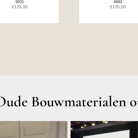
5031
4692
€
125,00
€
135,00
ude Bouwmaterialen op