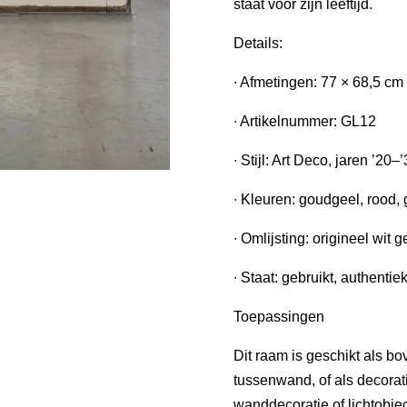
staat voor zijn leeftijd.
Details:
∙ Afmetingen: 77 × 68,5 cm
∙ Artikelnummer: GL12
∙ Stijl: Art Deco, jaren ’20–
∙ Kleuren: goudgeel, rood, 
∙ Omlijsting: origineel wit 
∙ Staat: gebruikt, authentie
Toepassingen
Dit raam is geschikt als bo
tussenwand, of als decorati
wanddecoratie of lichtobjec