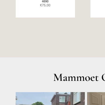
4690
€
75,00
Mammoet O