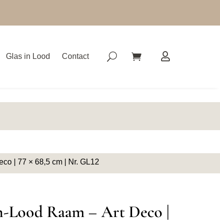
Glas in Lood
Contact
co | 77 × 68,5 cm | Nr. GL12
n-Lood Raam – Art Deco |