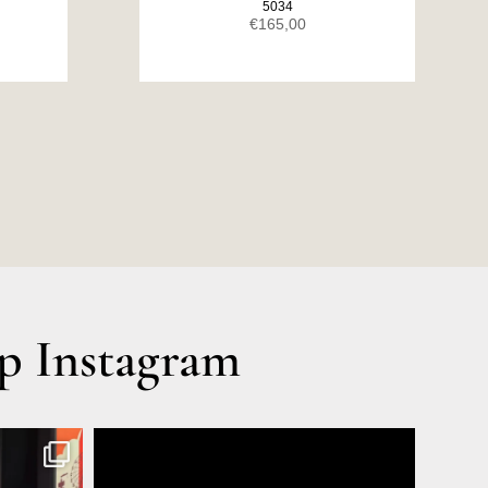
5034
€
165,00
 Instagram