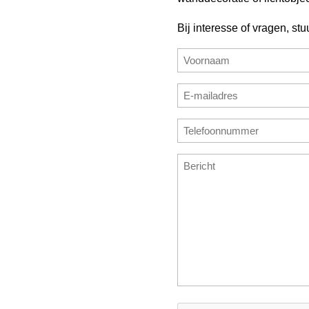
Bij interesse of vragen, stu
Naam
(Vereist)
Voornaam
E-
mailadres
E-
Telefoonnummer
(Vereist)
mailadres
(Vereist)
invoeren
Bericht