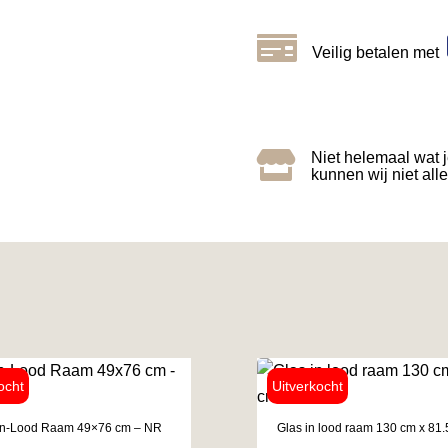

Veilig betalen met

Niet helemaal wat 
kunnen wij niet all
in-Lood Raam 49×76 cm – NR
Glas in lood raam 130 cm x 81.