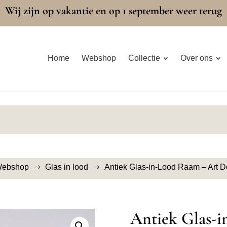
Wij zijn op vakantie en op 1 september weer terug
Home
Webshop
Collectie
Over ons
ebshop
Glas in lood
Antiek Glas-in-Lood Raam – Art De
$
$
Antiek Glas-i