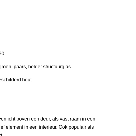
’30
groen, paars, helder structuurglas
geschilderd hout
k
venlicht boven een deur, als vast raam in een
ef element in een interieur. Ook populair als
t.