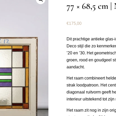
77 × 68,5 cm |
€
175,00
Dit prachtige antieke glas-
Deco stijl die zo kenmerk
’20 en ’30. Het geometrisch
groen, rood en goudgeel str
aandacht.
Het raam combineert helder
strak loodpatroon. Het cen
diagonaal ruitvorm geeft h
interieur uitstekend tot zijn
Het raam zit nog in zijn or