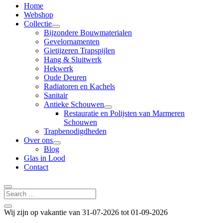
Home
Webshop
Collectie
Bijzondere Bouwmaterialen
Gevelornamenten
Gietijzeren Trapspijlen
Hang & Sluitwerk
Hekwerk
Oude Deuren
Radiatoren en Kachels
Sanitair
Antieke Schouwen
Restauratie en Polijsten van Marmeren
Schouwen
Trapbenodigdheden
Over ons
Blog
Glas in Lood
Contact
Wij zijn op vakantie van 31-07-2026 tot 01-09-2026