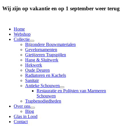
Wij zijn op vakantie en op 1 september weer terug
Home
Webshop
Collectie
Bijzondere Bouwmaterialen
Gevelornamenten
Gietijzeren Trapspijlen
Hang & Sluitwerk
Hekwerk
Oude Deuren
Radiatoren en Kachels
Sanitair
Antieke Schouwen
Restauratie en Polijsten van Marmeren
Schouwen
Trapbenodigdheden
Over ons
Blog
Glas in Lood
Contact