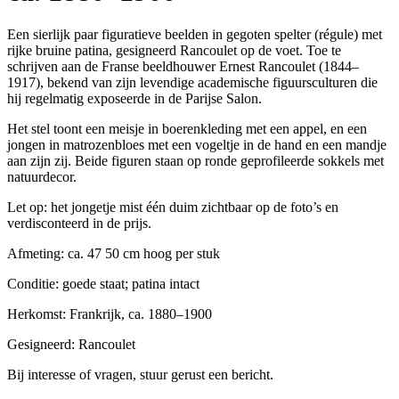
Een sierlijk paar figuratieve beelden in gegoten spelter (régule) met
rijke bruine patina, gesigneerd Rancoulet op de voet. Toe te
schrijven aan de Franse beeldhouwer Ernest Rancoulet (1844–
1917), bekend van zijn levendige academische figuursculturen die
hij regelmatig exposeerde in de Parijse Salon.
Het stel toont een meisje in boerenkleding met een appel, en een
jongen in matrozenbloes met een vogeltje in de hand en een mandje
aan zijn zij. Beide figuren staan op ronde geprofileerde sokkels met
natuurdecor.
Let op: het jongetje mist één duim zichtbaar op de foto’s en
verdisconteerd in de prijs.
Afmeting: ca. 47 50 cm hoog per stuk
Conditie: goede staat; patina intact
Herkomst: Frankrijk, ca. 1880–1900
Gesigneerd: Rancoulet
Bij interesse of vragen, stuur gerust een bericht.