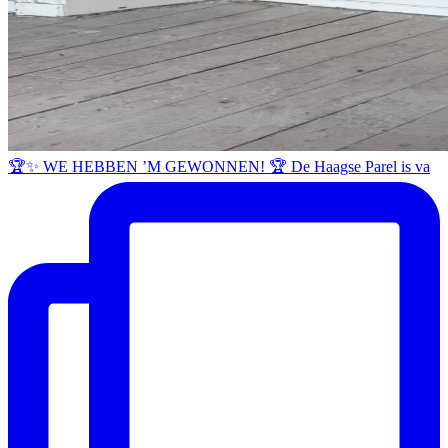
🏆✨ WE HEBBEN ’M GEWONNEN! 🏆 De Haagse Parel is va