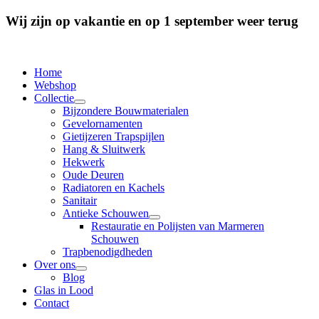
Wij zijn op vakantie en op 1 september weer terug
Home
Webshop
Collectie
Bijzondere Bouwmaterialen
Gevelornamenten
Gietijzeren Trapspijlen
Hang & Sluitwerk
Hekwerk
Oude Deuren
Radiatoren en Kachels
Sanitair
Antieke Schouwen
Restauratie en Polijsten van Marmeren
Schouwen
Trapbenodigdheden
Over ons
Blog
Glas in Lood
Contact