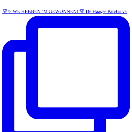
🏆✨ WE HEBBEN ’M GEWONNEN! 🏆 De Haagse Parel is va