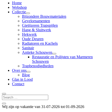
Home
Webshop
Collectie
Bijzondere Bouwmaterialen
Gevelornamenten
Gietijzeren Trapspijlen
Hang & Sluitwerk
Hekwerk
Oude Deuren
Radiatoren en Kachels
Sanitair
Antieke Schouwen
Restauratie en Polijsten van Marmeren
Schouwen
Trapbenodigdheden
Over ons
Blog
Glas in Lood
Contact
Wij zijn op vakantie van 31-07-2026 tot 01-09-2026