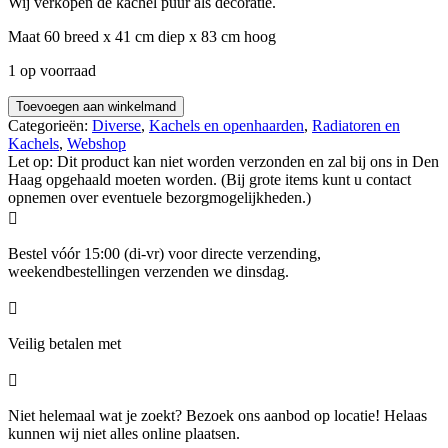
Wij verkopen de kachel puur als decoratie.
Maat 60 breed x 41 cm diep x 83 cm hoog
1 op voorraad
Toevoegen aan winkelmand
Categorieën:
Diverse
,
Kachels en openhaarden
,
Radiatoren en
Kachels
,
Webshop
Let op: Dit product kan niet worden verzonden en zal bij ons in Den
Haag opgehaald moeten worden. (Bij grote items kunt u contact
opnemen over eventuele bezorgmogelijkheden.)

Bestel vóór 15:00 (di-vr) voor directe verzending,
weekendbestellingen verzenden we dinsdag.

Veilig betalen met

Niet helemaal wat je zoekt? Bezoek ons aanbod op locatie! Helaas
kunnen wij niet alles online plaatsen.