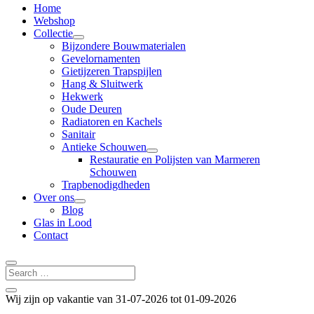
Home
Webshop
Collectie
Bijzondere Bouwmaterialen
Gevelornamenten
Gietijzeren Trapspijlen
Hang & Sluitwerk
Hekwerk
Oude Deuren
Radiatoren en Kachels
Sanitair
Antieke Schouwen
Restauratie en Polijsten van Marmeren
Schouwen
Trapbenodigdheden
Over ons
Blog
Glas in Lood
Contact
Wij zijn op vakantie van 31-07-2026 tot 01-09-2026