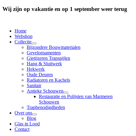
Wij zijn op vakantie en op 1 september weer terug
Home
Webshop
Collectie
Bijzondere Bouwmaterialen
Gevelornamenten
Gietijzeren Trapspijlen
Hang & Sluitwerk
Hekwerk
Oude Deuren
Radiatoren en Kachels
Sanitair
Antieke Schouwen
Restauratie en Polijsten van Marmeren
Schouwen
Trapbenodigdheden
Over ons
Blog
Glas in Lood
Contact