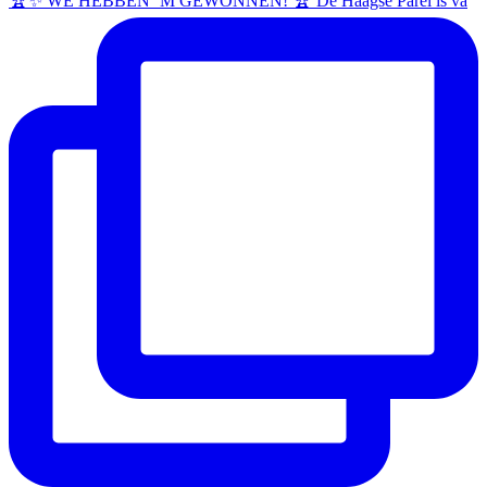
🏆✨ WE HEBBEN ’M GEWONNEN! 🏆 De Haagse Parel is va