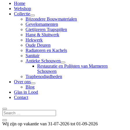
Home
Webshop
Collectie
Bijzondere Bouwmaterialen
Gevelornamenten
Gietijzeren Trapspijlen
Hang & Sluitwerk
Hekwerk
Oude Deuren
Radiatoren en Kachels
Sanitair
Antieke Schouwen
Restauratie en Polijsten van Marmeren
Schouwen
Trapbenodigdheden
Over ons
Blog
Glas in Lood
Contact
Wij zijn op vakantie van 31-07-2026 tot 01-09-2026