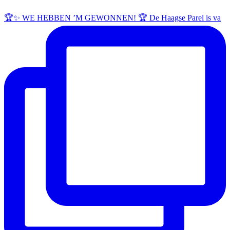
🏆✨ WE HEBBEN ’M GEWONNEN! 🏆 De Haagse Parel is va