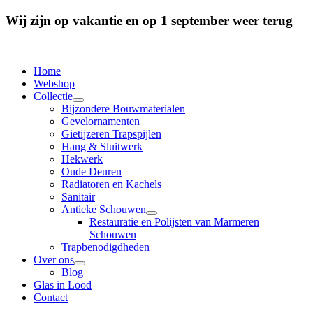
Wij zijn op vakantie en op 1 september weer terug
Home
Webshop
Collectie
Bijzondere Bouwmaterialen
Gevelornamenten
Gietijzeren Trapspijlen
Hang & Sluitwerk
Hekwerk
Oude Deuren
Radiatoren en Kachels
Sanitair
Antieke Schouwen
Restauratie en Polijsten van Marmeren
Schouwen
Trapbenodigdheden
Over ons
Blog
Glas in Lood
Contact