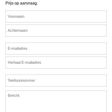
Prijs op aanvraag.
Naam
(Vereist)
Voornaam
Achternaam
E-
mailadres
E-
(Vereist)
mailadres
invoeren
E-
Telefoonnummer
mailadres
(Vereist)
bevestigen
Bericht