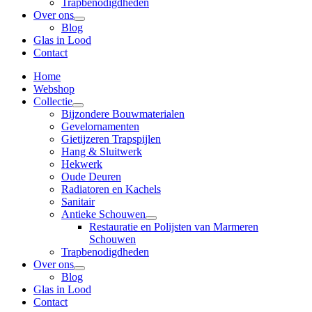
Trapbenodigdheden
Over ons
Blog
Glas in Lood
Contact
Home
Webshop
Collectie
Bijzondere Bouwmaterialen
Gevelornamenten
Gietijzeren Trapspijlen
Hang & Sluitwerk
Hekwerk
Oude Deuren
Radiatoren en Kachels
Sanitair
Antieke Schouwen
Restauratie en Polijsten van Marmeren
Schouwen
Trapbenodigdheden
Over ons
Blog
Glas in Lood
Contact