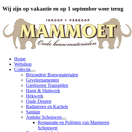
Wij zijn op vakantie en op 1 september weer terug
Home
Webshop
Collectie
Bijzondere Bouwmaterialen
Gevelornamenten
Gietijzeren Trapspijlen
Hang & Sluitwerk
Hekwerk
Oude Deuren
Radiatoren en Kachels
Sanitair
Antieke Schouwen
Restauratie en Polijsten van Marmeren
Schouwen