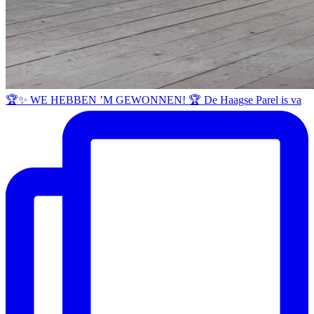
🏆✨ WE HEBBEN ’M GEWONNEN! 🏆 De Haagse Parel is va