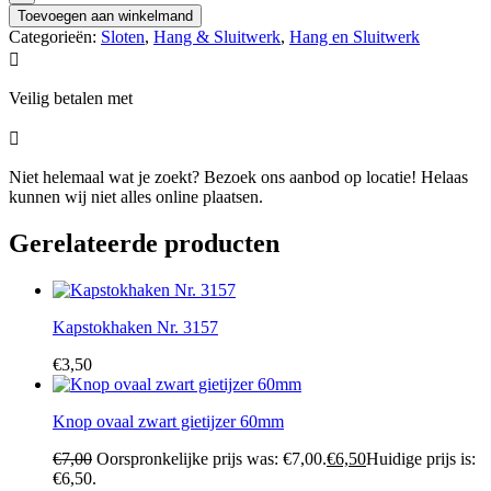
Toevoegen aan winkelmand
Categorieën:
Sloten
,
Hang & Sluitwerk
,
Hang en Sluitwerk

Veilig betalen met

Niet helemaal wat je zoekt? Bezoek ons aanbod op locatie! Helaas
kunnen wij niet alles online plaatsen.
Gerelateerde producten
Kapstokhaken Nr. 3157
€
3,50
Knop ovaal zwart gietijzer 60mm
€
7,00
Oorspronkelijke prijs was: €7,00.
€
6,50
Huidige prijs is:
€6,50.