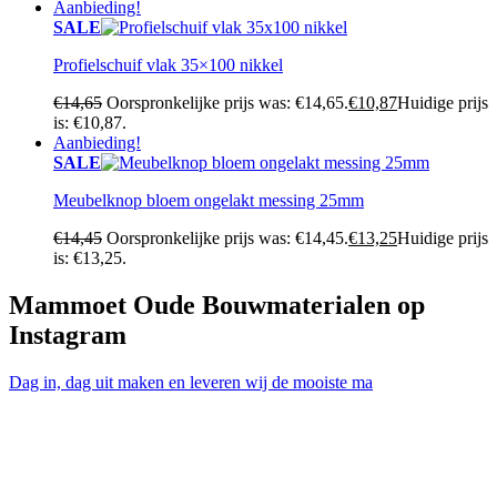
Aanbieding!
SALE
Profielschuif vlak 35×100 nikkel
€
14,65
Oorspronkelijke prijs was: €14,65.
€
10,87
Huidige prijs
is: €10,87.
Aanbieding!
SALE
Meubelknop bloem ongelakt messing 25mm
€
14,45
Oorspronkelijke prijs was: €14,45.
€
13,25
Huidige prijs
is: €13,25.
Mammoet Oude Bouwmaterialen op
Instagram
Dag in, dag uit maken en leveren wij de mooiste ma