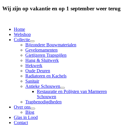
Wij zijn op vakantie en op 1 september weer terug
Home
Webshop
Collectie
Bijzondere Bouwmaterialen
Gevelornamenten
Gietijzeren Trapspijlen
Hang & Sluitwerk
Hekwerk
Oude Deuren
Radiatoren en Kachels
Sanitair
Antieke Schouwen
Restauratie en Polijsten van Marmeren
Schouwen
Trapbenodigdheden
Over ons
Blog
Glas in Lood
Contact