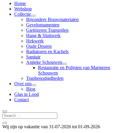
Home
Webshop
Collectie
Bijzondere Bouwmaterialen
Gevelornamenten
Gietijzeren Trapspijlen
Hang & Sluitwerk
Hekwerk
Oude Deuren
Radiatoren en Kachels
Sanitair
Antieke Schouwen
Restauratie en Polijsten van Marmeren
Schouwen
Trapbenodigdheden
Over ons
Blog
Glas in Lood
Contact
Wij zijn op vakantie van 31-07-2026 tot 01-09-2026