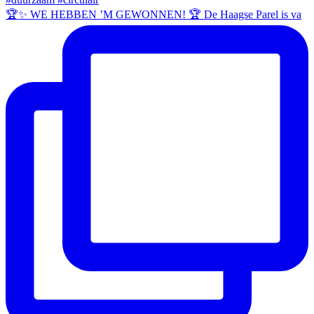
🏆✨ WE HEBBEN ’M GEWONNEN! 🏆 De Haagse Parel is va