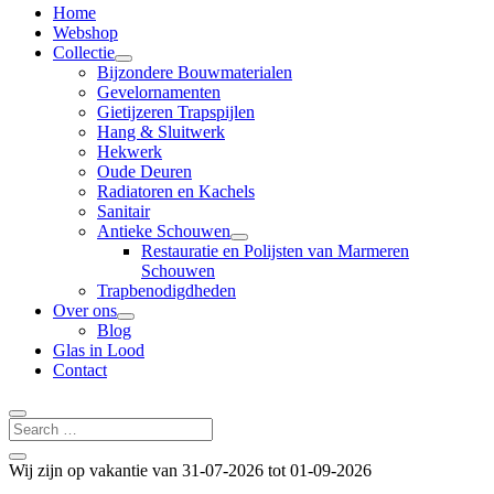
Home
Webshop
Collectie
Bijzondere Bouwmaterialen
Gevelornamenten
Gietijzeren Trapspijlen
Hang & Sluitwerk
Hekwerk
Oude Deuren
Radiatoren en Kachels
Sanitair
Antieke Schouwen
Restauratie en Polijsten van Marmeren
Schouwen
Trapbenodigdheden
Over ons
Blog
Glas in Lood
Contact
Wij zijn op vakantie van 31-07-2026 tot 01-09-2026