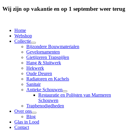
Wij zijn op vakantie en op 1 september weer terug
Home
Webshop
Collectie
Bijzondere Bouwmaterialen
Gevelornamenten
Gietijzeren Trapspijlen
Hang & Sluitwerk
Hekwerk
Oude Deuren
Radiatoren en Kachels
Sanitair
Antieke Schouwen
Restauratie en Polijsten van Marmeren
Schouwen
Trapbenodigdheden
Over ons
Blog
Glas in Lood
Contact