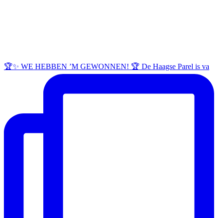
🏆✨ WE HEBBEN ’M GEWONNEN! 🏆 De Haagse Parel is va