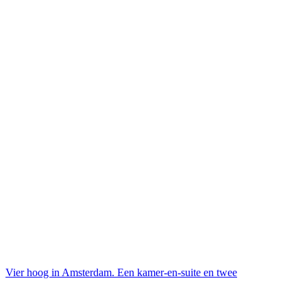
Vier hoog in Amsterdam. Een kamer-en-suite en twee