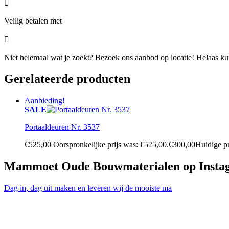

Veilig betalen met

Niet helemaal wat je zoekt? Bezoek ons aanbod op locatie! Helaas kunn
Gerelateerde producten
Aanbieding!
SALE
Portaaldeuren Nr. 3537
€
525,00
Oorspronkelijke prijs was: €525,00.
€
300,00
Huidige pr
Mammoet Oude Bouwmaterialen op Insta
Dag in, dag uit maken en leveren wij de mooiste ma