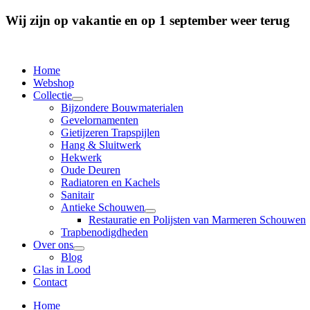
Wij zijn op vakantie en op 1 september weer terug
Home
Webshop
Collectie
Bijzondere Bouwmaterialen
Gevelornamenten
Gietijzeren Trapspijlen
Hang & Sluitwerk
Hekwerk
Oude Deuren
Radiatoren en Kachels
Sanitair
Antieke Schouwen
Restauratie en Polijsten van Marmeren Schouwen
Trapbenodigdheden
Over ons
Blog
Glas in Lood
Contact
Home