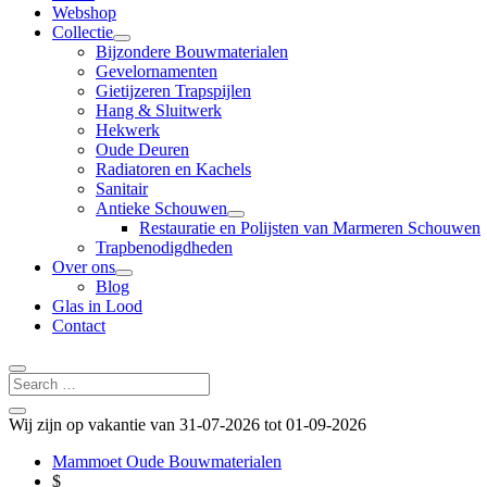
Webshop
Collectie
Bijzondere Bouwmaterialen
Gevelornamenten
Gietijzeren Trapspijlen
Hang & Sluitwerk
Hekwerk
Oude Deuren
Radiatoren en Kachels
Sanitair
Antieke Schouwen
Restauratie en Polijsten van Marmeren Schouwen
Trapbenodigdheden
Over ons
Blog
Glas in Lood
Contact
Wij zijn op vakantie van 31-07-2026 tot 01-09-2026
Mammoet Oude Bouwmaterialen
$