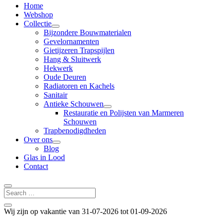
Home
Webshop
Collectie
Bijzondere Bouwmaterialen
Gevelornamenten
Gietijzeren Trapspijlen
Hang & Sluitwerk
Hekwerk
Oude Deuren
Radiatoren en Kachels
Sanitair
Antieke Schouwen
Restauratie en Polijsten van Marmeren
Schouwen
Trapbenodigdheden
Over ons
Blog
Glas in Lood
Contact
Wij zijn op vakantie van 31-07-2026 tot 01-09-2026