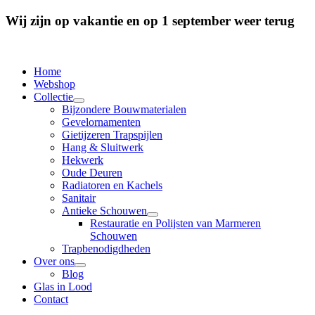
Wij zijn op vakantie en op 1 september weer terug
Home
Webshop
Collectie
Bijzondere Bouwmaterialen
Gevelornamenten
Gietijzeren Trapspijlen
Hang & Sluitwerk
Hekwerk
Oude Deuren
Radiatoren en Kachels
Sanitair
Antieke Schouwen
Restauratie en Polijsten van Marmeren
Schouwen
Trapbenodigdheden
Over ons
Blog
Glas in Lood
Contact