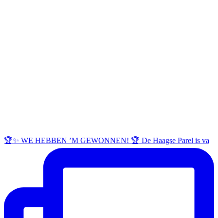
🏆✨ WE HEBBEN ’M GEWONNEN! 🏆 De Haagse Parel is va