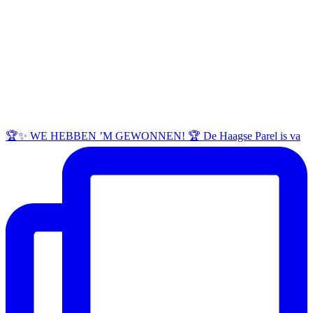
🏆✨ WE HEBBEN ’M GEWONNEN! 🏆 De Haagse Parel is va