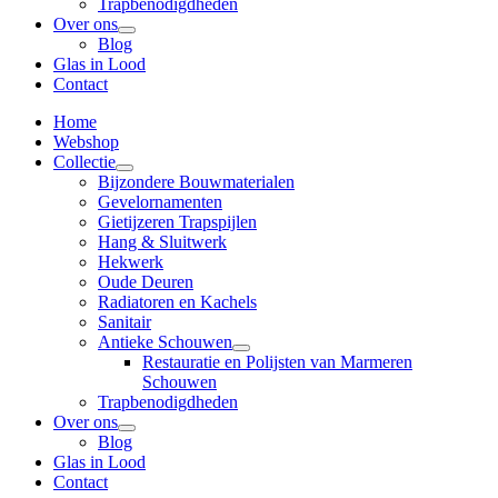
Trapbenodigdheden
Over ons
Blog
Glas in Lood
Contact
Home
Webshop
Collectie
Bijzondere Bouwmaterialen
Gevelornamenten
Gietijzeren Trapspijlen
Hang & Sluitwerk
Hekwerk
Oude Deuren
Radiatoren en Kachels
Sanitair
Antieke Schouwen
Restauratie en Polijsten van Marmeren
Schouwen
Trapbenodigdheden
Over ons
Blog
Glas in Lood
Contact