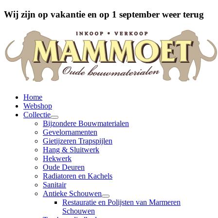
Wij zijn op vakantie en op 1 september weer terug
Home
Webshop
Collectie
Bijzondere Bouwmaterialen
Gevelornamenten
Gietijzeren Trapspijlen
Hang & Sluitwerk
Hekwerk
Oude Deuren
Radiatoren en Kachels
Sanitair
Antieke Schouwen
Restauratie en Polijsten van Marmeren
Schouwen