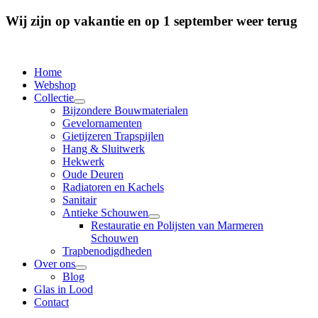
Wij zijn op vakantie en op 1 september weer terug
Home
Webshop
Collectie
Bijzondere Bouwmaterialen
Gevelornamenten
Gietijzeren Trapspijlen
Hang & Sluitwerk
Hekwerk
Oude Deuren
Radiatoren en Kachels
Sanitair
Antieke Schouwen
Restauratie en Polijsten van Marmeren
Schouwen
Trapbenodigdheden
Over ons
Blog
Glas in Lood
Contact