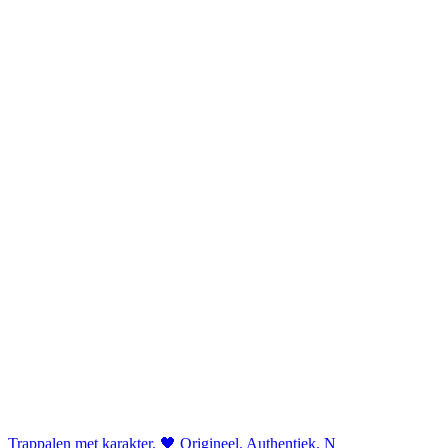
Trappalen met karakter. 🖤 Origineel. Authentiek. N