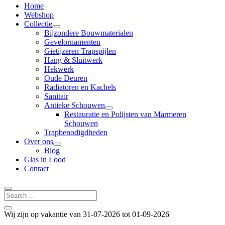
Home
Webshop
Collectie
Bijzondere Bouwmaterialen
Gevelornamenten
Gietijzeren Trapspijlen
Hang & Sluitwerk
Hekwerk
Oude Deuren
Radiatoren en Kachels
Sanitair
Antieke Schouwen
Restauratie en Polijsten van Marmeren
Schouwen
Trapbenodigdheden
Over ons
Blog
Glas in Lood
Contact
Wij zijn op vakantie van 31-07-2026 tot 01-09-2026