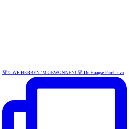
🏆✨ WE HEBBEN ’M GEWONNEN! 🏆 De Haagse Parel is va