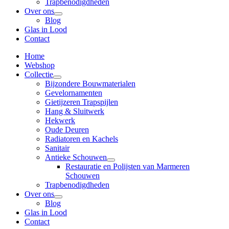
Trapbenodigdheden
Over ons
Blog
Glas in Lood
Contact
Home
Webshop
Collectie
Bijzondere Bouwmaterialen
Gevelornamenten
Gietijzeren Trapspijlen
Hang & Sluitwerk
Hekwerk
Oude Deuren
Radiatoren en Kachels
Sanitair
Antieke Schouwen
Restauratie en Polijsten van Marmeren
Schouwen
Trapbenodigdheden
Over ons
Blog
Glas in Lood
Contact