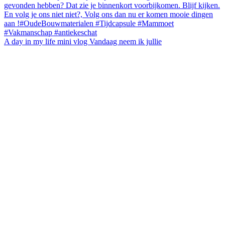
A day in my life mini vlog Vandaag neem ik jullie