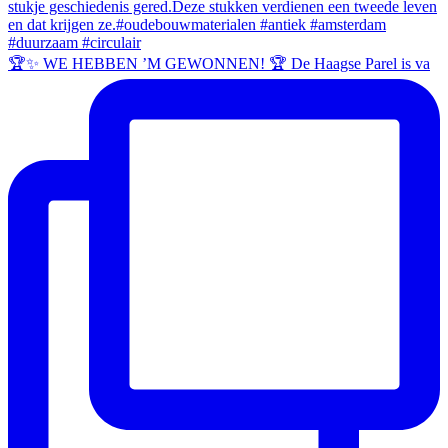
🏆✨ WE HEBBEN ’M GEWONNEN! 🏆 De Haagse Parel is va