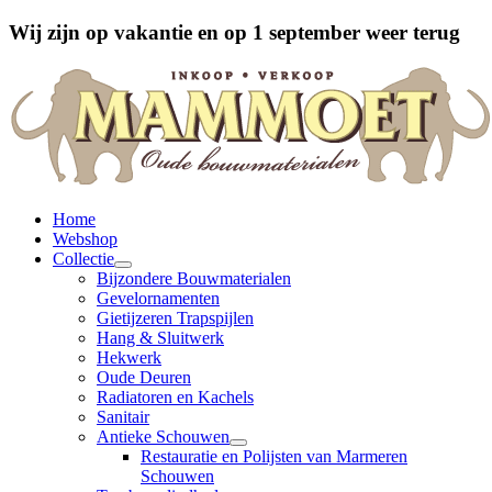
Wij zijn op vakantie en op 1 september weer terug
Home
Webshop
Collectie
Bijzondere Bouwmaterialen
Gevelornamenten
Gietijzeren Trapspijlen
Hang & Sluitwerk
Hekwerk
Oude Deuren
Radiatoren en Kachels
Sanitair
Antieke Schouwen
Restauratie en Polijsten van Marmeren
Schouwen