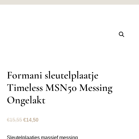
Formani sleutelplaatje
Timeless MSN50 Messing
Ongelakt
Oorspronkelijke
Huidige
€
15,55
€
14,50
prijs
prijs
was:
is:
Sleutelplaatjes massief messing