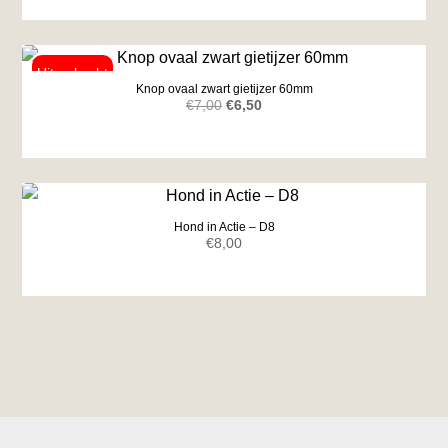
Knop ovaal zwart gietijzer 60mm
Oorspronkelijke
Huidige
€
7,00
€
6,50
prijs
prijs
was:
is:
€7,00.
€6,50.
Hond in Actie – D8
€
8,00