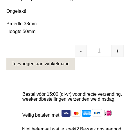
€15,55.
€14,50.
Ongelakt!
Breedte 38mm
Hoogte 50mm
-
+
Formani sleute
Toevoegen aan winkelmand
Bestel vóór 15:00 (di-vr) voor directe verzending,
weekendbestellingen verzenden we dinsdag.
Veilig betalen met
Niet helemaal wat je zoekt? Bezoek ons aanbod