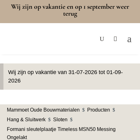
Wij zijn op vakantie en op 1 september weer
terug
Wij zijn op vakantie van 31-07-2026 tot 01-09-
2026
Mammoet Oude Bouwmaterialen
$
Producten
$
Hang & Sluitwerk
$
Sloten
$
Formani sleutelplaatje Timeless MSN50 Messing
Ongelakt