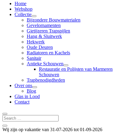
Home
Webshop
Collectie
Bijzondere Bouwmaterialen
Gevelornamenten
Gietijzeren Trapspijlen
Hang & Sluitwerk
Hekwerk
Oude Deuren
Radiatoren en Kachels
Sanitair
Antieke Schouwen
Restauratie en Polijsten van Marmeren
Schouwen
Trapbenodigdheden
Over ons
Blog
Glas in Lood
Contact
Wij zijn op vakantie van 31-07-2026 tot 01-09-2026