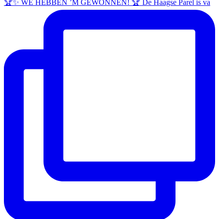
🏆✨ WE HEBBEN ’M GEWONNEN! 🏆 De Haagse Parel is va