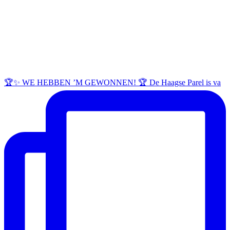
🏆✨ WE HEBBEN ’M GEWONNEN! 🏆 De Haagse Parel is va