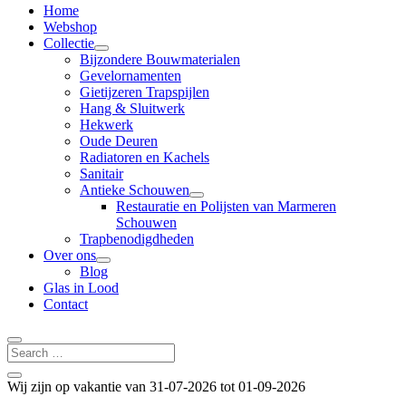
Home
Webshop
Collectie
Bijzondere Bouwmaterialen
Gevelornamenten
Gietijzeren Trapspijlen
Hang & Sluitwerk
Hekwerk
Oude Deuren
Radiatoren en Kachels
Sanitair
Antieke Schouwen
Restauratie en Polijsten van Marmeren
Schouwen
Trapbenodigdheden
Over ons
Blog
Glas in Lood
Contact
Wij zijn op vakantie van 31-07-2026 tot 01-09-2026