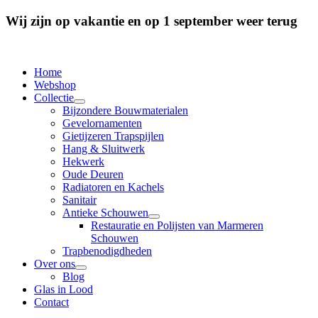
Wij zijn op vakantie en op 1 september weer terug
Home
Webshop
Collectie
Bijzondere Bouwmaterialen
Gevelornamenten
Gietijzeren Trapspijlen
Hang & Sluitwerk
Hekwerk
Oude Deuren
Radiatoren en Kachels
Sanitair
Antieke Schouwen
Restauratie en Polijsten van Marmeren
Schouwen
Trapbenodigdheden
Over ons
Blog
Glas in Lood
Contact