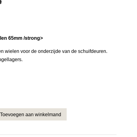
elen 65mm /strong>
n wielen voor de onderzijde van de schuifdeuren.
ogellagers.
Toevoegen aan winkelmand
huifdeurwielen 65mm 130mm Nr. 044 aantal