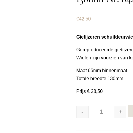
€
42,50
Gietijzeren schuifdeurwi
Gereproduceerde gietijzere
Wielen zijn voorzien van k
Maat 65mm binnenmaat
Totale breedte 130mm
Prijs € 28,50
-
+
Gietijzeren sc