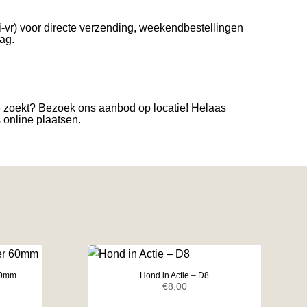
i-vr) voor directe verzending, weekendbestellingen
ag.
e zoekt? Bezoek ons aanbod op locatie! Helaas
s online plaatsen.
 60mm
Hond in Actie – D8
elijke
ige
€
8,00