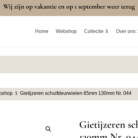
Wij zijn op vakantie en op 1 september weer terug
Home
Webshop
Collectie
Over ons
bshop
$
Gietijzeren schuifdeurwielen 65mm 130mm Nr. 044
Gietijzeren s
130mm Nr. 04