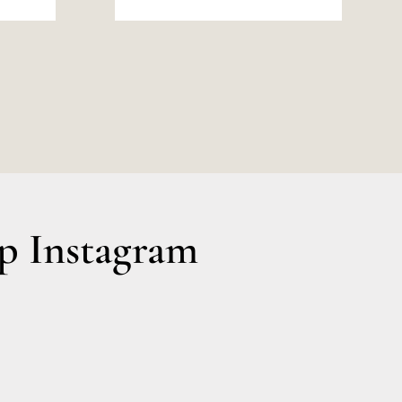
0.
 Instagram