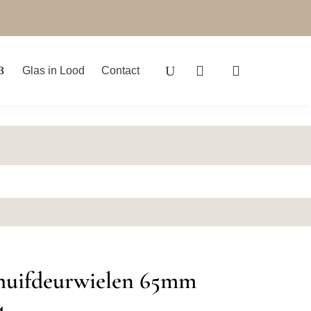
Glas in Lood
Contact
chuifdeurwielen 65mm
4