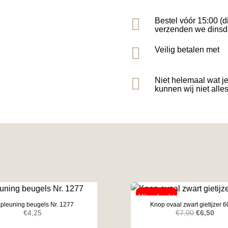

Bestel vóór 15:00 (d
verzenden we dinsd

Veilig betalen met

Niet helemaal wat j
kunnen wij niet alle
apleuning beugels Nr. 1277
Knop ovaal zwart gietijzer
Oorspronk
Huid
€
4,25
€
7,00
€
6,50
prijs
prijs