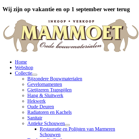
Wij zijn op vakantie en op 1 september weer terug
Home
Webshop
Collectie
Bijzondere Bouwmaterialen
Gevelornamenten
Gietijzeren Trapspijlen
Hang & Sluitwerk
Hekwerk
Oude Deuren
Radiatoren en Kachels
Sanitair
Antieke Schouwen
Restauratie en Polijsten van Marmeren
Schouwen