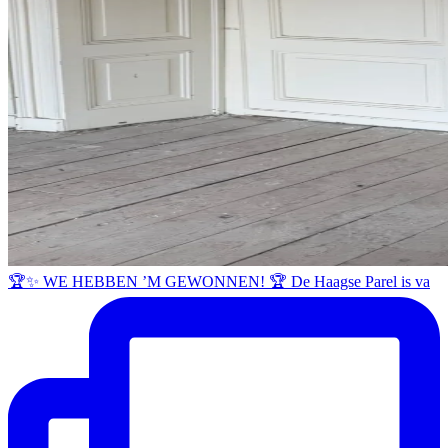
🏆✨ WE HEBBEN ’M GEWONNEN! 🏆 De Haagse Parel is va