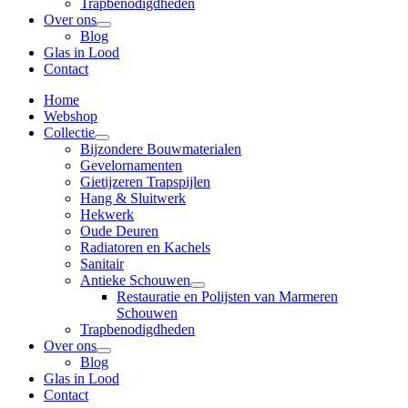
Trapbenodigdheden
Over ons
Blog
Glas in Lood
Contact
Home
Webshop
Collectie
Bijzondere Bouwmaterialen
Gevelornamenten
Gietijzeren Trapspijlen
Hang & Sluitwerk
Hekwerk
Oude Deuren
Radiatoren en Kachels
Sanitair
Antieke Schouwen
Restauratie en Polijsten van Marmeren
Schouwen
Trapbenodigdheden
Over ons
Blog
Glas in Lood
Contact