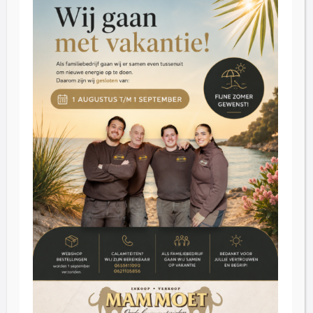
Zaterdag: 09:30 – 16:30
Dinsdag t/m donderdag op afspraak
Klantenservice
Blog
Reviews
Contact
Inkoop
Over ons
FAQ