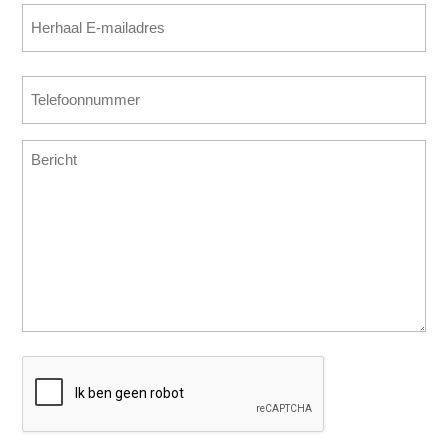
E-
(Vereist)
mailadres
invoeren
E-
Telefoonnummer
mailadres
(Vereist)
bevestigen
Bericht
CAPTCHA