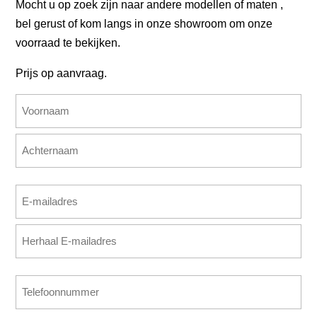
Mocht u op zoek zijn naar andere modellen of maten ,
bel gerust of kom langs in onze showroom om onze
voorraad te bekijken.
Prijs op aanvraag.
Naam
(Vereist)
Voornaam
Achternaam
E-
mailadres
E-
(Vereist)
mailadres
invoeren
E-
Telefoonnummer
mailadres
(Vereist)
bevestigen