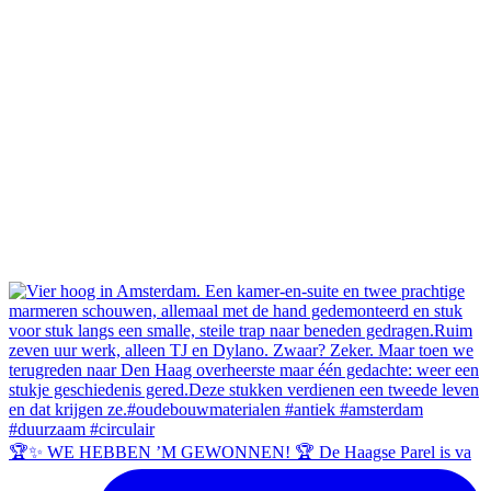
🏆✨ WE HEBBEN ’M GEWONNEN! 🏆 De Haagse Parel is va