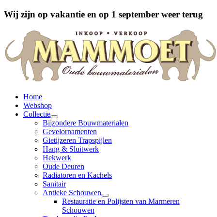
Wij zijn op vakantie en op 1 september weer terug
Home
Webshop
Collectie
Bijzondere Bouwmaterialen
Gevelornamenten
Gietijzeren Trapspijlen
Hang & Sluitwerk
Hekwerk
Oude Deuren
Radiatoren en Kachels
Sanitair
Antieke Schouwen
Restauratie en Polijsten van Marmeren
Schouwen