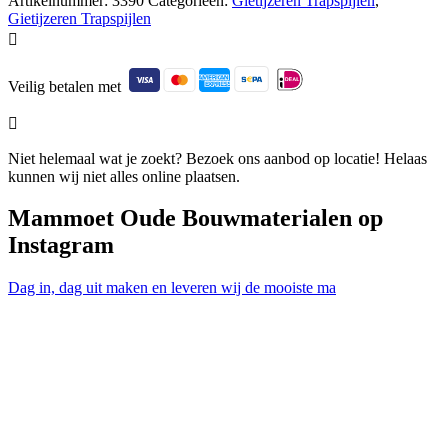
Artikelnummer:
3390
Categorieën:
Gietijzeren Trapspijlen
,
Gietijzeren Trapspijlen

Veilig betalen met

Niet helemaal wat je zoekt? Bezoek ons aanbod op locatie! Helaas
kunnen wij niet alles online plaatsen.
Mammoet Oude Bouwmaterialen op
Instagram
Dag in, dag uit maken en leveren wij de mooiste ma