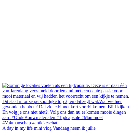
A day in my life mini vlog Vandaag neem ik jullie