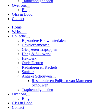
Trapbenodigdheden
Over ons
Blog
Glas in Lood
Contact
Home
Webshop
Collectie
Bijzondere Bouwmaterialen
Gevelornamenten
Gietijzeren Trapspijlen
Hang & Sluitwerk
Hekwerk
Oude Deuren
Radiatoren en Kachels
Sanitair
Antieke Schouwen
Restauratie en Polijsten van Marmeren
Schouwen
Trapbenodigdheden
Over ons
Blog
Glas in Lood
Contact