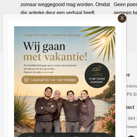
Adres
Lavendelst
2563 PS D
Contact
070 – 364
info@mam