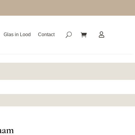
Glas in Lood
Contact
raam