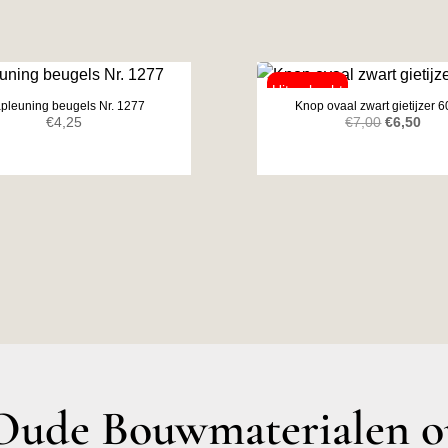
apleuning beugels Nr. 1277
Knop ovaal zwart gietijzer
Oorspronk
Huid
€
4,25
€
7,00
€
6,50
prijs
prijs
was:
is:
€7,00.
€6,5
ude Bouwmaterialen op