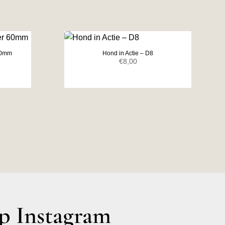
 60mm
Hond in Actie – D8
elijke
ige
€
8,00
0.
 Instagram