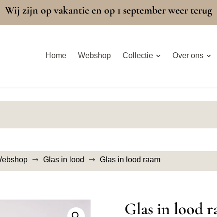
Wij zijn op vakantie en op 1 september weer terug
Home
Webshop
Collectie
Over ons
ebshop
Glas in lood
Glas in lood raam
$
$
Glas in lood 