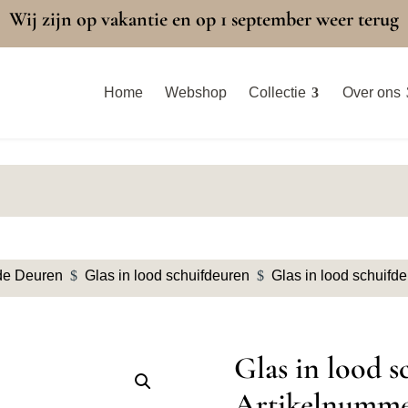
Wij zijn op vakantie en op 1 september weer terug
Home
Webshop
Collectie
Over ons
e Deuren
$
Glas in lood schuifdeuren
$
Glas in lood schuifd
Glas in lood sc
Artikelnumme