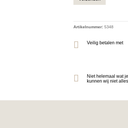
Artikelnummer:
5348

Veilig betalen met

Niet helemaal wat j
kunnen wij niet alle