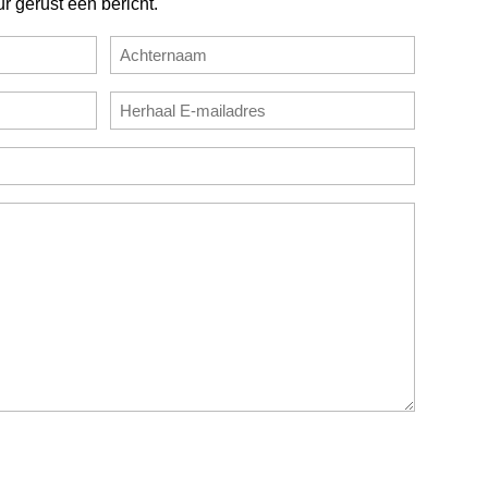
ur gerust een bericht.
Achternaam
E-
mailadres
bevestigen