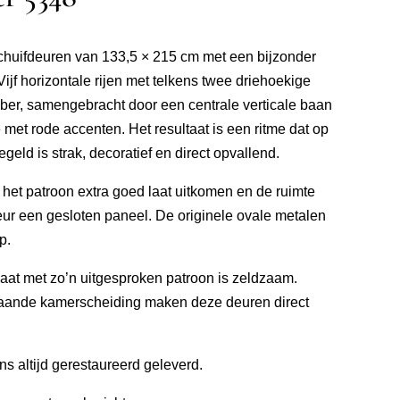
schuifdeuren van 133,5 × 215 cm met een bijzonder
Vijf horizontale rijen met telkens twee driehoekige
ber, samengebracht door een centrale verticale baan
 met rode accenten. Het resultaat is een ritme dat op
geld is strak, decoratief en direct opvallend.
t het patroon extra goed laat uitkomen en de ruimte
deur een gesloten paneel. De originele ovale metalen
p.
maat met zo’n uitgesproken patroon is zeldzaam.
jstaande kamerscheiding maken deze deuren direct
ons altijd gerestaureerd geleverd.