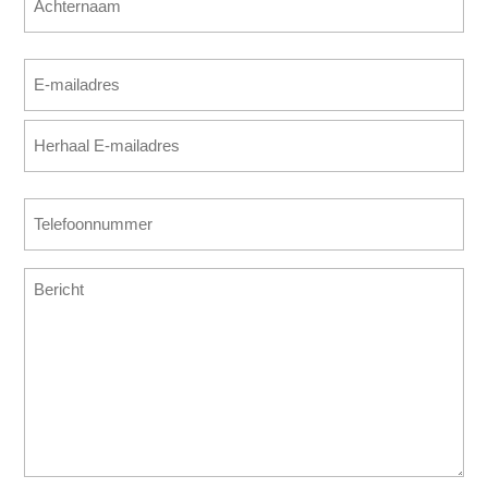
Achternaam
E-
mailadres
E-
(Vereist)
mailadres
invoeren
E-
Telefoonnummer
mailadres
(Vereist)
bevestigen
Bericht