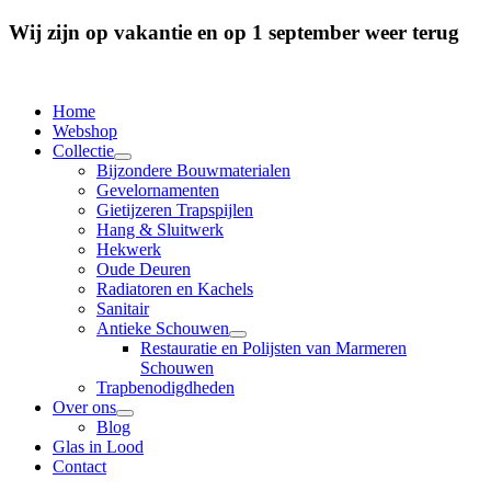
Wij zijn op vakantie en op 1 september weer terug
Home
Webshop
Collectie
Bijzondere Bouwmaterialen
Gevelornamenten
Gietijzeren Trapspijlen
Hang & Sluitwerk
Hekwerk
Oude Deuren
Radiatoren en Kachels
Sanitair
Antieke Schouwen
Restauratie en Polijsten van Marmeren
Schouwen
Trapbenodigdheden
Over ons
Blog
Glas in Lood
Contact