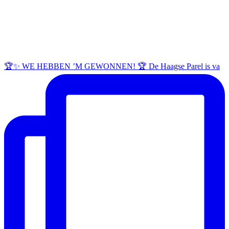
🏆✨ WE HEBBEN ’M GEWONNEN! 🏆 De Haagse Parel is va