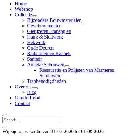
Home
Webshop
Collectie
Bijzondere Bouwmaterialen
Gevelornamenten
Gietijzeren Trapspijlen
Hang & Sluitwerk
Hekwerk
Oude Deuren
Radiatoren en Kachels
Sanitair
Antieke Schouwen
Restauratie en Polijsten van Marmeren
Schouwen
Trapbenodigdheden
Over ons
Blog
Glas in Lood
Contact
Wij zijn op vakantie van 31-07-2026 tot 01-09-2026