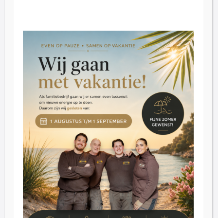
Openingstijden
Vrijdag: 09:00 – 16:30.
Zaterdag: 09:30 – 16:30
Dinsdag t/m donderdag op afspraak
Klantenservice
Blog
Reviews
Contact
Inkoop
Over ons