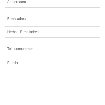
Achternaam
E-
mailadres
E-
(Vereist)
mailadres
invoeren
E-
Telefoonnummer
mailadres
(Vereist)
bevestigen
Bericht