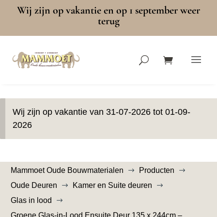
Wij zijn op vakantie en op 1 september weer
terug
Wij zijn op vakantie van 31-07-2026 tot 01-09-
2026
Mammoet Oude Bouwmaterialen
Producten
$
$
Oude Deuren
Kamer en Suite deuren
$
$
Glas in lood
$
Groene Glas-in-Lood Ensuite Deur 135 x 244cm –