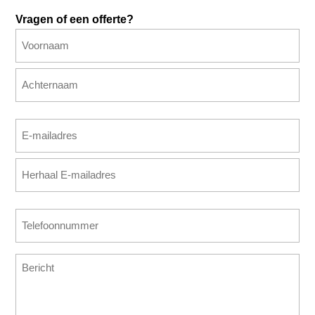
Vragen of een offerte?
Naam
(Vereist)
Voornaam
Achternaam
E-
mailadres
E-
(Vereist)
mailadres
invoeren
E-
Telefoonnummer
mailadres
(Vereist)
bevestigen
Bericht