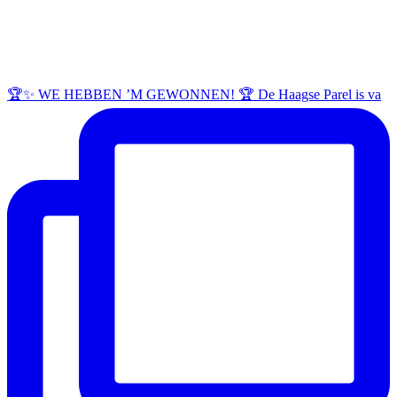
🏆✨ WE HEBBEN ’M GEWONNEN! 🏆 De Haagse Parel is va