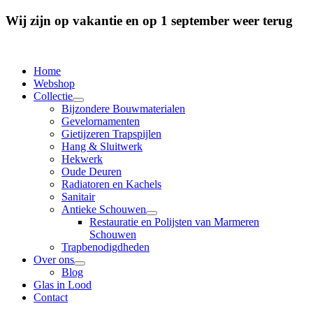
Wij zijn op vakantie en op 1 september weer terug
Home
Webshop
Collectie
Bijzondere Bouwmaterialen
Gevelornamenten
Gietijzeren Trapspijlen
Hang & Sluitwerk
Hekwerk
Oude Deuren
Radiatoren en Kachels
Sanitair
Antieke Schouwen
Restauratie en Polijsten van Marmeren
Schouwen
Trapbenodigdheden
Over ons
Blog
Glas in Lood
Contact