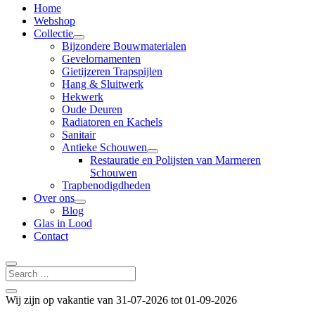
Home
Webshop
Collectie
Bijzondere Bouwmaterialen
Gevelornamenten
Gietijzeren Trapspijlen
Hang & Sluitwerk
Hekwerk
Oude Deuren
Radiatoren en Kachels
Sanitair
Antieke Schouwen
Restauratie en Polijsten van Marmeren
Schouwen
Trapbenodigdheden
Over ons
Blog
Glas in Lood
Contact
Wij zijn op vakantie van 31-07-2026 tot 01-09-2026