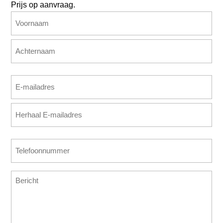
Prijs op aanvraag.
Naam
(Vereist)
Voornaam
Achternaam
E-
mailadres
E-
(Vereist)
mailadres
invoeren
E-
Telefoonnummer
mailadres
(Vereist)
bevestigen
Bericht