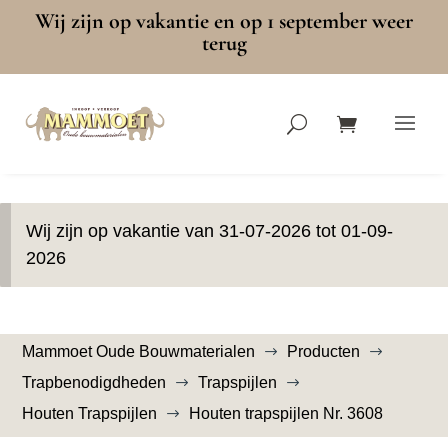
Wij zijn op vakantie en op 1 september weer
terug
Wij zijn op vakantie van 31-07-2026 tot 01-09-
2026
Mammoet Oude Bouwmaterialen
Producten
$
$
Trapbenodigdheden
Trapspijlen
$
$
Houten Trapspijlen
Houten trapspijlen Nr. 3608
$