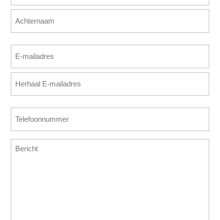
(Vereist)
Voornaam
Achternaam
E-
mailadres
E-
(Vereist)
mailadres
invoeren
E-
Telefoonnummer
mailadres
(Vereist)
bevestigen
Bericht