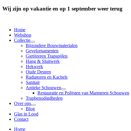
Wij zijn op vakantie en op 1 september weer terug
Home
Webshop
Collectie
Bijzondere Bouwmaterialen
Gevelornamenten
Gietijzeren Trapspijlen
Hang & Sluitwerk
Hekwerk
Oude Deuren
Radiatoren en Kachels
Sanitair
Antieke Schouwen
Restauratie en Polijsten van Marmeren Schouwen
Trapbenodigdheden
Over ons
Blog
Glas in Lood
Contact
Home