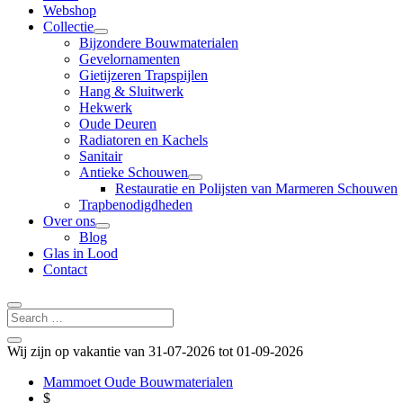
Webshop
Collectie
Bijzondere Bouwmaterialen
Gevelornamenten
Gietijzeren Trapspijlen
Hang & Sluitwerk
Hekwerk
Oude Deuren
Radiatoren en Kachels
Sanitair
Antieke Schouwen
Restauratie en Polijsten van Marmeren Schouwen
Trapbenodigdheden
Over ons
Blog
Glas in Lood
Contact
Wij zijn op vakantie van 31-07-2026 tot 01-09-2026
Mammoet Oude Bouwmaterialen
$