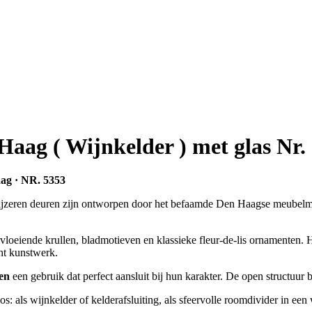
Haag ( Wijnkelder ) met glas Nr.
aag · NR. 5353
 ijzeren deuren zijn ontworpen door het befaamde Den Haagse meubelm
k vloeiende krullen, bladmotieven en klassieke fleur-de-lis ornamenten. 
cht kunstwerk.
en
een gebruik dat perfect aansluit bij hun karakter. De open structuur b
: als wijnkelder of kelderafsluiting, als sfeervolle roomdivider in een 