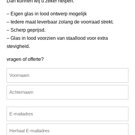
Dan kunnen wij u zeker helpen.
– Eigen glas in lood ontwerp mogelijk
– Iedere maat leverbaar zolang de voorraad strekt.
– Scherp geprijsd.
– Glas in lood voorzien van staallood voor extra
stevigheid.
vragen of offerte?
Naam
(Vereist)
Voornaam
Achternaam
E-
mailadres
E-
(Vereist)
mailadres