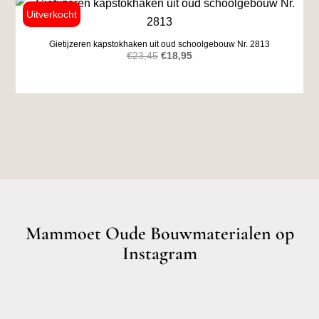
Gietijzeren kapstokhaken uit oud schoolgebouw Nr. 2813
Oorspronkelijke
Huidige
€
23,45
€
18,95
prijs
prijs
was:
is:
€23,45.
€18,95.
Mammoet Oude Bouwmaterialen op
Instagram