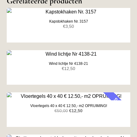
Gerelateerde producten
Kapstokhaken Nr. 3157
€
3,50
Wind lichtje Nr 4138-21
€
12,50
SALE
Vloertegels 40 x 40 € 12.50,- m2 OPRUIMING!
Oorspronkelijke
Huidige
€
50,00
€
12,50
prijs
prijs
was:
is:
€50,00.
€12,50.