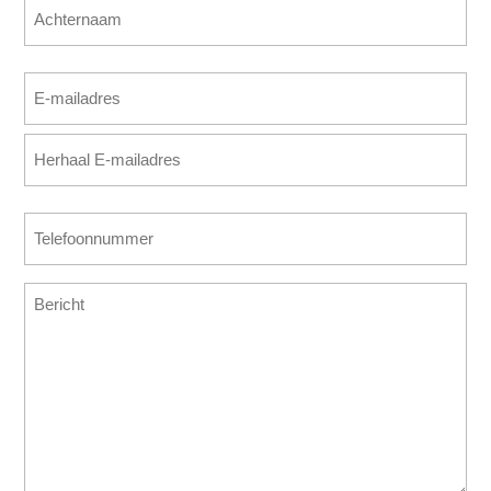
Voornaam
Achternaam
E-
mailadres
E-
(Vereist)
mailadres
invoeren
E-
Telefoonnummer
mailadres
(Vereist)
bevestigen
Bericht