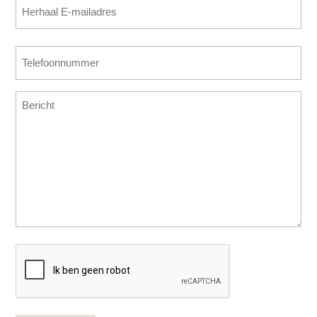
E-
(Vereist)
mailadres
invoeren
E-
Telefoonnummer
mailadres
(Vereist)
bevestigen
Bericht
CAPTCHA