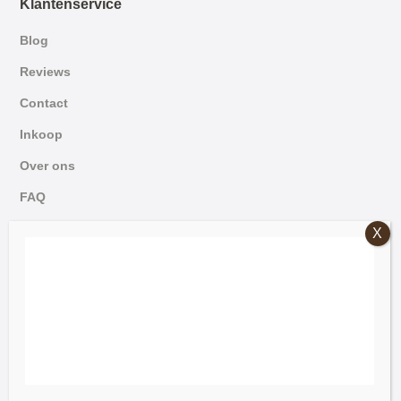
Klantenservice
Blog
Reviews
Contact
Inkoop
Over ons
FAQ
German
© 2026 Mammoet Oude Bouwmaterialen
English
Algemene Voorwaarden
Dutch