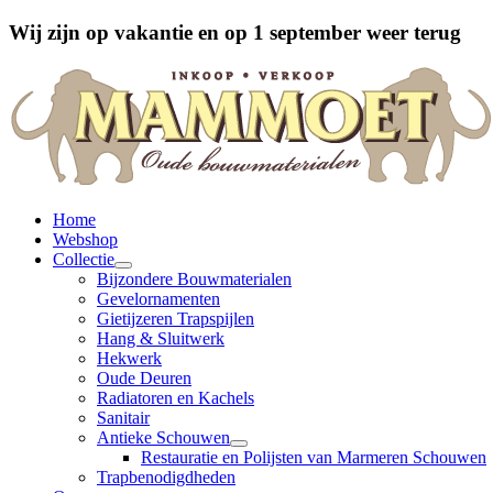
Wij zijn op vakantie en op 1 september weer terug
Home
Webshop
Collectie
Bijzondere Bouwmaterialen
Gevelornamenten
Gietijzeren Trapspijlen
Hang & Sluitwerk
Hekwerk
Oude Deuren
Radiatoren en Kachels
Sanitair
Antieke Schouwen
Restauratie en Polijsten van Marmeren Schouwen
Trapbenodigdheden