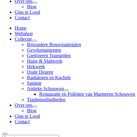
Over ons
Blog
Glas in Lood
Contact
Home
Webshop
Collectie
Bijzondere Bouwmaterialen
Gevelornamenten
Gietijzeren Trapspijlen
Hang & Sluitwerk
Hekwerk
Oude Deuren
Radiatoren en Kachels
Sanitair
Antieke Schouwen
Restauratie en Polijsten van Marmeren Schouwen
Trapbenodigdheden
Over ons
Blog
Glas in Lood
Contact