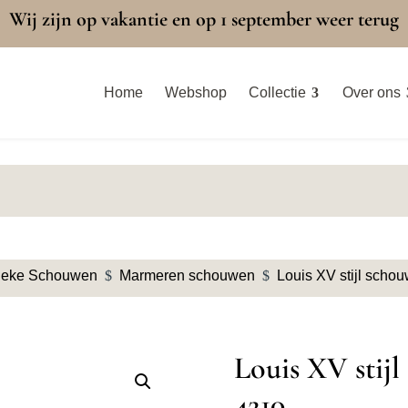
Wij zijn op vakantie en op 1 september weer terug
Home
Webshop
Collectie
Over ons
ieke Schouwen
$
Marmeren schouwen
$
Louis XV stijl scho
Louis XV stij
4210