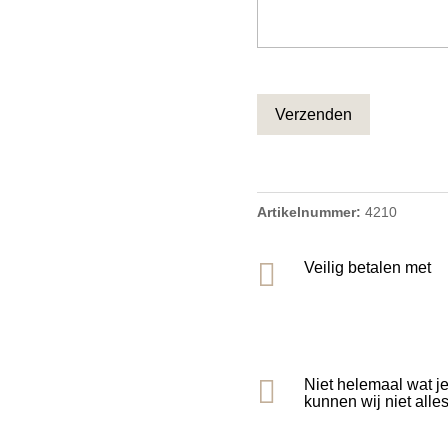
CAPTCHA
Artikelnummer:
4210

Veilig betalen met

Niet helemaal wat j
kunnen wij niet alle