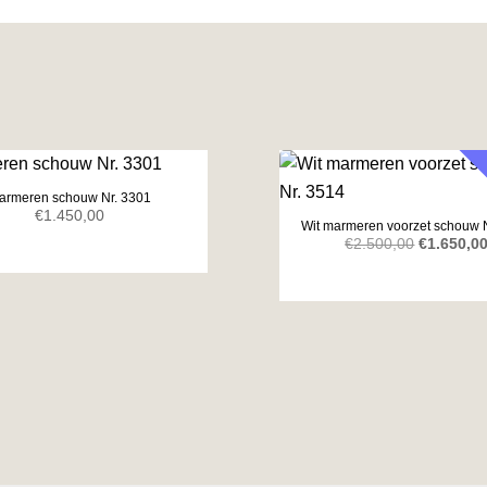
armeren schouw Nr. 3301
€
1.450,00
Wit marmeren voorzet schouw 
Oorspronk
€
2.500,00
€
1.650,0
prijs
was:
€2.500,00