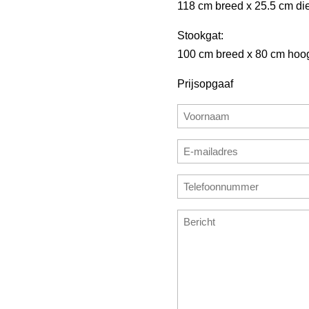
118 cm breed x 25.5 cm di
Stookgat:
100 cm breed x 80 cm hoo
Prijsopgaaf
Naam
(Vereist)
Voornaam
E-
mailadres
E-
Telefoonnummer
(Vereist)
mailadres
(Vereist)
invoeren
Bericht