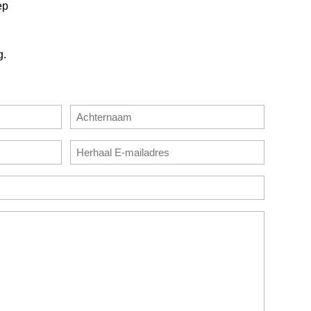
ep
g.
Achternaam
E-
mailadres
bevestigen