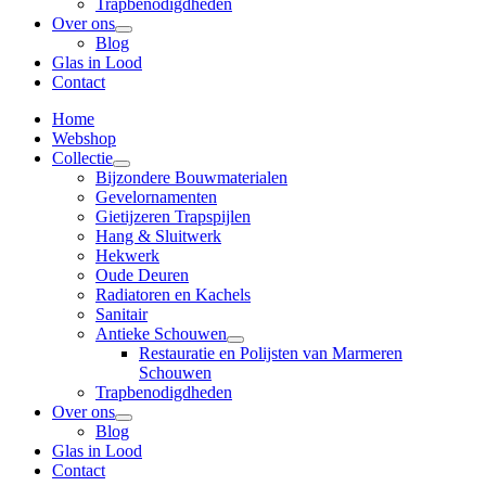
Trapbenodigdheden
Over ons
Blog
Glas in Lood
Contact
Home
Webshop
Collectie
Bijzondere Bouwmaterialen
Gevelornamenten
Gietijzeren Trapspijlen
Hang & Sluitwerk
Hekwerk
Oude Deuren
Radiatoren en Kachels
Sanitair
Antieke Schouwen
Restauratie en Polijsten van Marmeren
Schouwen
Trapbenodigdheden
Over ons
Blog
Glas in Lood
Contact