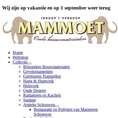
Wij zijn op vakantie en op 1 september weer terug
Home
Webshop
Collectie
Bijzondere Bouwmaterialen
Gevelornamenten
Gietijzeren Trapspijlen
Hang & Sluitwerk
Hekwerk
Oude Deuren
Radiatoren en Kachels
Sanitair
Antieke Schouwen
Restauratie en Polijsten van Marmeren
Schouwen