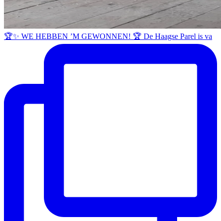
🏆✨ WE HEBBEN ’M GEWONNEN! 🏆 De Haagse Parel is va